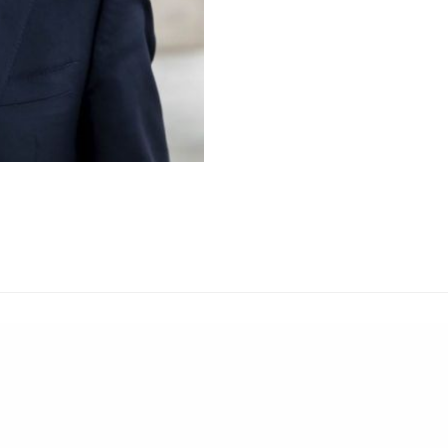
 CvSecuritisationDay. All Rights Reserved – CREDIT VILLAGE S.r.l. – sede operativ
pezia(SP) – Sede legale: Viale F. Restelli 3 20124 Milano – Iscritta al Registro im
2002 R.E.A. 104981 – P.I 01150810115 – Capitale deliberato, sottoscritto e vers
Informativa della privacy
e sui
cookie
.