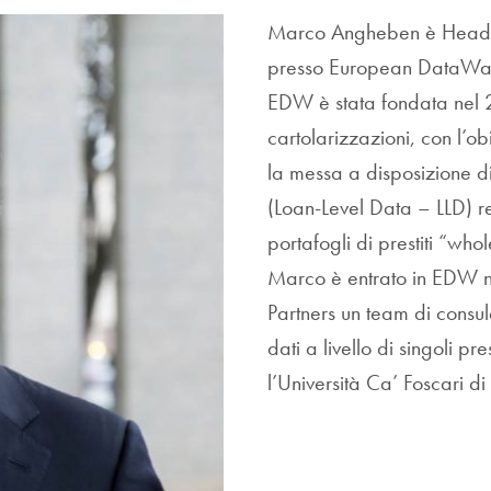
Marco Angheben è Head o
presso European DataWa
EDW è stata fondata nel 2
cartolarizzazioni, con l’ob
la messa a disposizione di 
(Loan-Level Data – LLD) re
portafogli di prestiti “whol
Marco è entrato in EDW n
Partners un team di consule
dati a livello di singoli p
l’Università Ca’ Foscari d