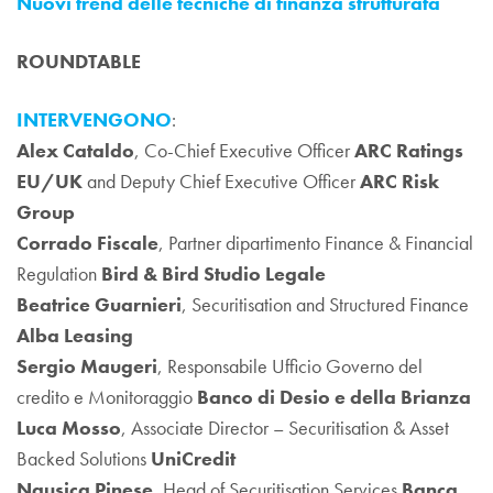
Nuovi trend delle tecniche di finanza strutturata
ROUNDTABLE
INTERVENGONO
:
Alex Cataldo
, Co-Chief Executive Officer
ARC Ratings
EU/UK
and Deputy Chief Executive Officer
ARC Risk
Group
Corrado Fiscale
, Partner dipartimento Finance & Financial
Regulation
Bird & Bird Studio Legale
Beatrice Guarnieri
, Securitisation and Structured Finance
Alba Leasing
Sergio Maugeri
, Responsabile Ufficio Governo del
credito e Monitoraggio
Banco di Desio e della Brianza
Luca Mosso
, Associate Director – Securitisation & Asset
Backed Solutions
UniCredit
Nausica Pinese
, Head of Securitisation Services
Banca