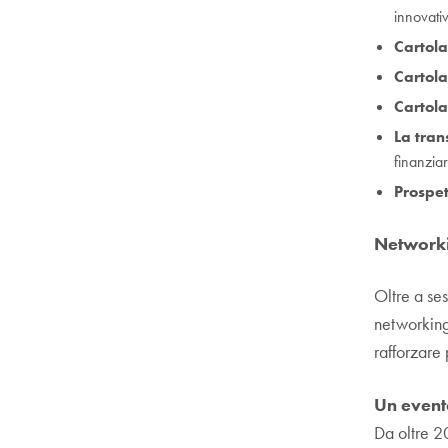
innovati
Cartola
Cartola
Cartola
La tran
finanziar
Prospet
Networki
Oltre a se
networking,
rafforzare 
Un event
Da oltre 2