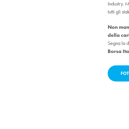
Industry. M
tutti gli s
Non manc
della car
Segna la d
Borsa Ita
FOT