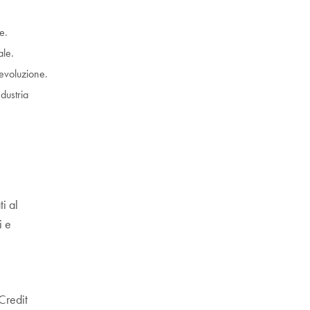
e.
ale.
 evoluzione.
ndustria
i al
i e
Credit