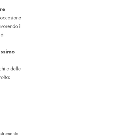
ore
’occasione
avorendo il
 di
tissimo
chi e delle
olta:
 strumento