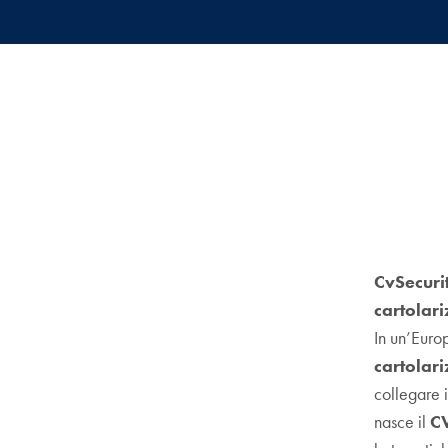
CvSecurit
cartolari
In un’Euro
cartolar
collegare i
nasce il
CV