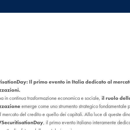
isationDay: Il primo evento in Italia dedicato al mercat
zzazioni.
pa in continua trasformazione economica e sociale,
il ruolo dell
izzazione
emerge come uno strumento strategico fondamentale p
l mercato del credito e quello dei capitali. Alla luce di queste di
SecuritisationDay
, il primo evento italiano interamente dedica