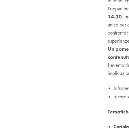
le tematich
L’appuntame
14.30
, p
unica per a
confronto t
esperienze
Un pomeri
contenut
L’evento ri
implicazion
ai frame
ai case s
Tematich
Cartola