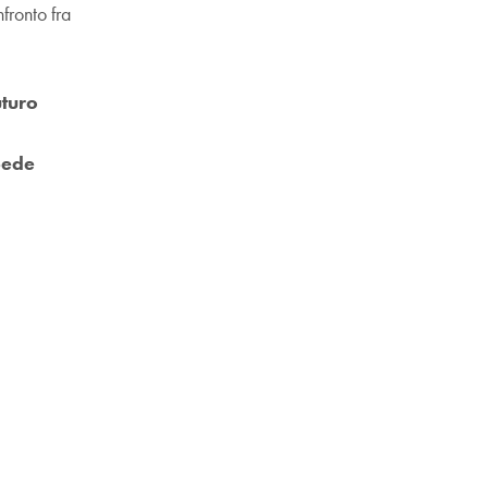
fronto fra
turo
Sede