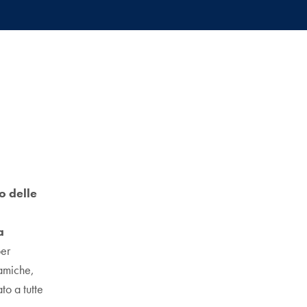
o delle
a
er
namiche,
to a tutte