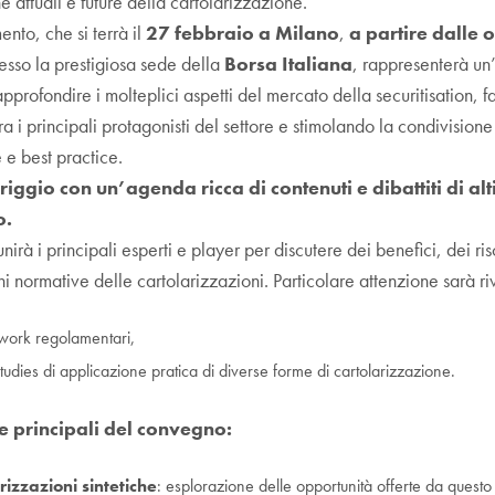
e attuali e future della cartolarizzazione.
nto, che si terrà il
27 febbraio a Milano
,
a partire dalle 
resso la prestigiosa sede della
Borsa Italiana
, rappresenterà un
pprofondire i molteplici aspetti del mercato della securitisation, f
ra i principali protagonisti del settore e stimolando la condivisione
 e best practice.
ggio con un’agenda ricca di contenuti e dibattiti di al
o.
unirà i principali esperti e player per discutere dei benefici, dei ris
i normative delle cartolarizzazioni. Particolare attenzione sarà riv
work regolamentari,
tudies di applicazione pratica di diverse forme di cartolarizzazione.
e principali del convegno:
rizzazioni sintetiche
: esplorazione delle opportunità offerte da questo