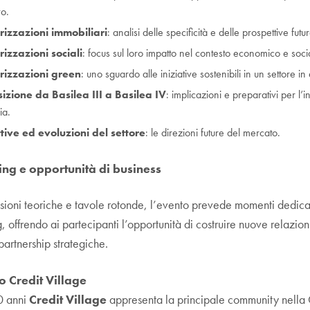
vo.
rizzazioni immobiliari
: analisi delle specificità e delle prospettive futur
rizzazioni sociali
: focus sul loro impatto nel contesto economico e soci
rizzazioni green
: uno sguardo alle iniziative sostenibili in un settore in
sizione da Basilea III a Basilea IV
: implicazioni e preparativi per l’i
ia.
tive ed evoluzioni del settore
: le direzioni future del mercato.
ng e opportunità di business
ssioni teoriche e tavole rotonde, l’evento prevede momenti dedicat
 offrendo ai partecipanti l’opportunità di costruire nuove relazion
partnership strategiche.
o Credit Village
0 anni
Credit Village
appresenta la principale community nella 